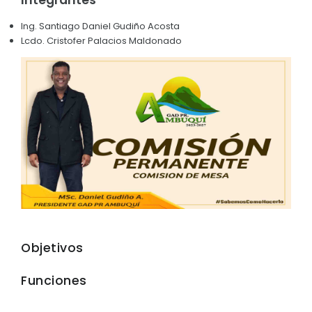
SOLICITUD SILLA VACIA
Convocatorias
Ing. Santiago Daniel Gudiño Acosta
Lcdo. Cristofer Palacios Maldonado
GESTIÓN ADMINISTRATIVA
Plan de desarrollo y Ordenamiento Territorial - PD
Plan Anual Contratación - PAC
Plan Operativo Anual - POA
Convenios Institucionales
PRESUPUESTO: EJECUCIÓN Y REPORTES
Cédulas presupuestarias y balances
Procesos de contratación
Objetivos
Ejecución Presupuestaria
Obras y proyectos
Funciones