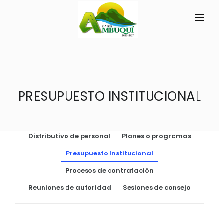
INICIO
LA PARROQUIA
PRESUPUESTO INSTITUCIONAL
RESEÑA HISTÓRICA
GAD
Historia Antigua
TRANSPARENCIA
Historia Actual
Distributivo de personal
Planes o programas
GESTIÓN Y PRESUPUESTO
Símbolos Cívicos
Presupuesto Institucional
GESTIÓN INSTITUCIONAL
MECANISMOS DE PARTICIPACIÓN
GEOGRAFÍA
Procesos de contratación
Sesiones Ordinarias
TURISMO
Ubicación
CIUDADANÍA ACTIVA
Reuniones de autoridad
Sesiones de consejo
Sesiones Extraordinarias
Clima
Solicitud de acceso información pública
Resoluciones
NEW