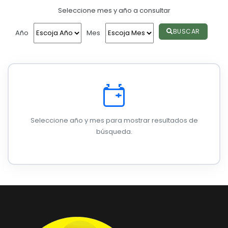
SOLICITUD SILLA VACIA
Seleccione mes y año a consultar
Convocatorias
GESTIÓN ADMINISTRATIVA
BUSCAR
Año
Mes
Plan de desarrollo y Ordenamiento Territorial - PD
Plan Anual Contratación - PAC
Plan Operativo Anual - POA
Convenios Institucionales
Seleccione año y mes para mostrar resultados de
PRESUPUESTO: EJECUCIÓN Y REPORTES
búsqueda.
Cédulas presupuestarias y balances
Procesos de contratación
Ejecución Presupuestaria
Obras y proyectos